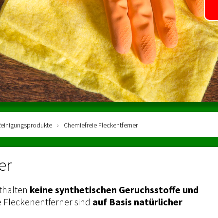
einigungs­produkte
›
Chemiefreie Fleckentferner
er
thalten
keine synthetischen Geruchsstoffe und
e Fleckenentferner sind
auf Basis natürlicher