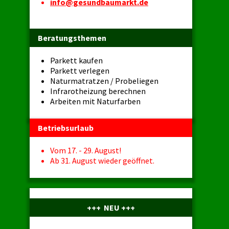
info@gesundbaumarkt.de
Beratungsthemen
Parkett kaufen
Parkett verlegen
Naturmatratzen / Probeliegen
Infrarotheizung berechnen
Arbeiten mit Naturfarben
Betriebsurlaub
Vom 17. - 29. August!
Ab 31. August wieder geöffnet.
+++ NEU +++