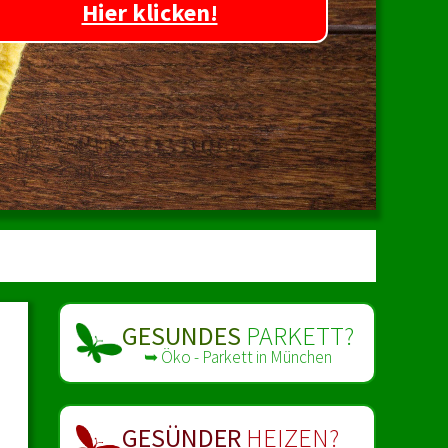
Hier klicken!
GESUNDES
PARKETT?
➥ Öko - Parkett in München
GESÜNDER
HEIZEN?