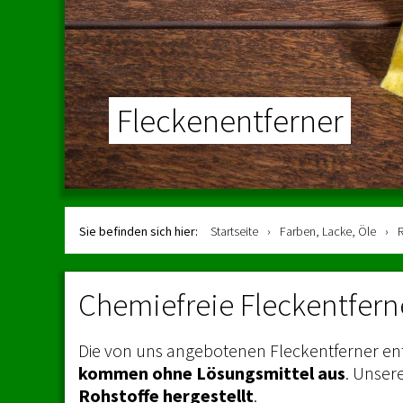
Fleckenentferner
Sie befinden sich hier:
Startseite
›
Farben, Lacke, Öle
›
R
Chemiefreie Fleckentfern
Die von uns angebotenen Fleckentferner en
kommen ohne Lösungsmittel aus
. Unser
Rohstoffe hergestellt
.