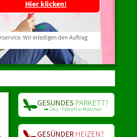
Hier klicken!
ervice. Wir erledigen den Auftrag
GESUNDES
PARKETT?
➥ Öko - Parkett in München
GESÜNDER
HEIZEN?
,