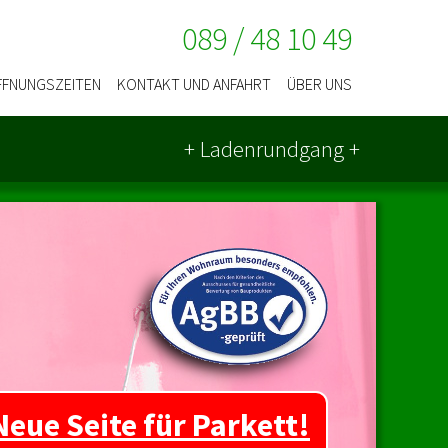
089 / 48 10 49
FFNUNGSZEITEN
KONTAKT UND ANFAHRT
ÜBER UNS
+ Laden­rundgang +
Neue Seite für Parkett!