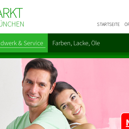
ARKT
 MÜNCHEN
STARTSEITE
Ö
dwerk & Service
Farben, Lacke, Öle