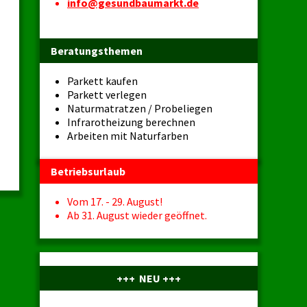
info@gesundbaumarkt.de
Beratungsthemen
Parkett kaufen
Parkett verlegen
Naturmatratzen / Probeliegen
Infrarotheizung berechnen
Arbeiten mit Naturfarben
Betriebsurlaub
Vom 17. - 29. August!
Ab 31. August wieder geöffnet.
+++ NEU +++