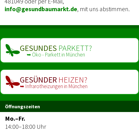
481049 oder per E-Mail,
info@gesundbaumarkt.de
, mit uns abstimmen.
GESUNDES
PARKETT?
➥ Öko - Parkett in München
GESÜNDER
HEIZEN?
➥ Infrarot­heizungen in München
Öffnungszeiten
Mo.–Fr.
14:00–18:00 Uhr