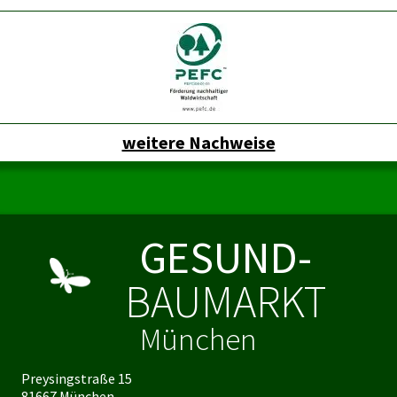
weitere Nachweise
GESUND-
BAUMARKT
München
Preysingstraße 15
81667 München