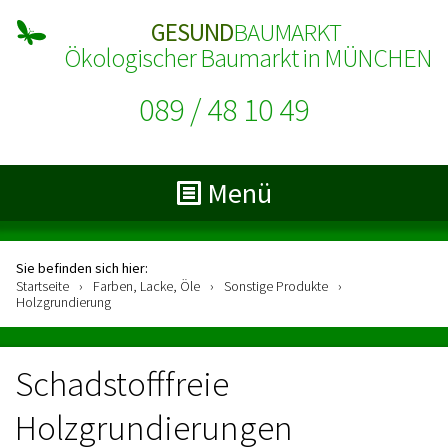
GESUND
BAUMARKT
Ökologischer Baumarkt in MÜNCHEN
089 / 48 10 49
Menü
Sie befinden sich hier:
Startseite
›
Farben, Lacke, Öle
›
Sonstige Produkte
›
Holzgrundierung
Schadstofffreie
Holzgrundierungen