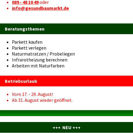
089 - 48 10 49
oder
info@gesundbaumarkt.de
Beratungsthemen
Parkett kaufen
Parkett verlegen
Naturmatratzen / Probeliegen
Infrarotheizung berechnen
Arbeiten mit Naturfarben
Betriebsurlaub
Vom 17. - 29. August!
Ab 31. August wieder geöffnet.
+++ NEU +++