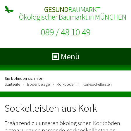
GESUND
BAUMARKT
Ökologischer Baumarkt in MÜNCHEN
089 / 48 10 49
Menü
Sie befinden sich hier:
Startseite
›
Bodenbeläge
›
Korkboden
›
Korksockelleisten
Sockelleisten aus Kork
Ergänzend zu unseren ökologischen Korkböden
bieten wir auch passende Korksockelleisten an.