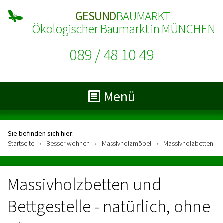
GESUND
BAUMARKT
Ökologischer Baumarkt in MÜNCHEN
089 / 48 10 49
Menü
Sie befinden sich hier:
Startseite
›
Besser wohnen
›
Massivholzmöbel
›
Massivholzbetten
Massivholzbetten und
Bettgestelle - natürlich, ohne