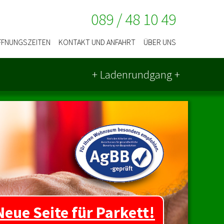
089 / 48 10 49
FFNUNGSZEITEN
KONTAKT UND ANFAHRT
ÜBER UNS
+ Laden­rundgang +
Neue Seite für Parkett!