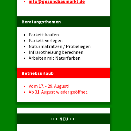
info@gesundbaumarkt.de
Beratungsthemen
Parkett kaufen
Parkett verlegen
Naturmatratzen / Probeliegen
Infrarotheizung berechnen
Arbeiten mit Naturfarben
Betriebsurlaub
Vom 17. - 29. August!
Ab 31. August wieder geöffnet.
+++ NEU +++