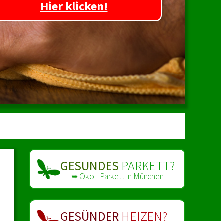
Hier klicken!
GESUNDES
PARKETT?
➥ Öko - Parkett in München
GESÜNDER
HEIZEN?