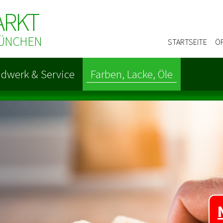
ARKT
 MÜNCHEN
STARTSEITE
Ö
dwerk & Service
Farben, Lacke, Öle