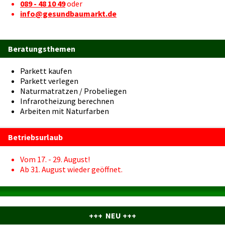
089 - 48 10 49
oder
info@gesundbaumarkt.de
Beratungsthemen
Parkett kaufen
Parkett verlegen
Naturmatratzen / Probeliegen
Infrarotheizung berechnen
Arbeiten mit Naturfarben
Betriebsurlaub
Vom 17. - 29. August!
Ab 31. August wieder geöffnet.
+++ NEU +++