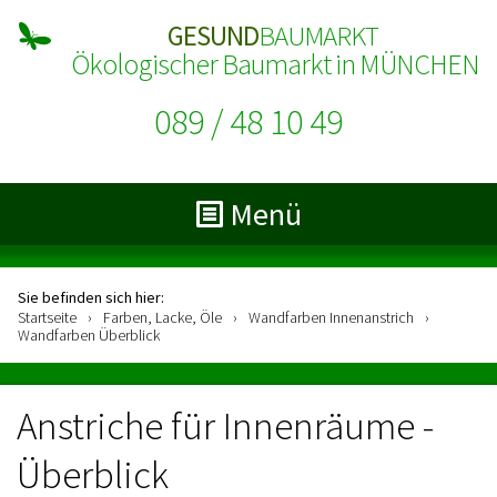
GESUND
BAUMARKT
Ökologischer Baumarkt in MÜNCHEN
089 / 48 10 49
Menü
Sie befinden sich hier:
Startseite
›
Farben, Lacke, Öle
›
Wandfarben Innenanstrich
›
Wandfarben Überblick
Anstriche für Innenräume -
Überblick